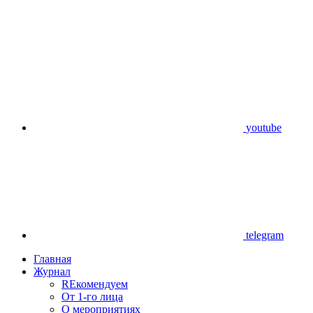
youtube
telegram
Главная
Журнал
REкомендуем
От 1-го лица
О мероприятиях