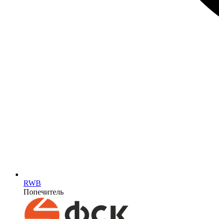
RWB
Попечитель