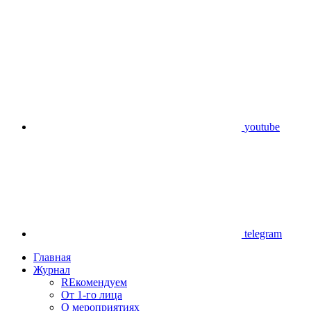
youtube
telegram
Главная
Журнал
REкомендуем
От 1-го лица
О мероприятиях