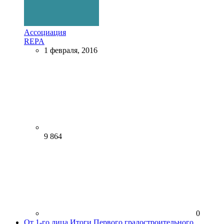
Ассоциация
REPA
1 февраля, 2016
9 864
0
От 1-го лица
Итоги Первого градостроительного