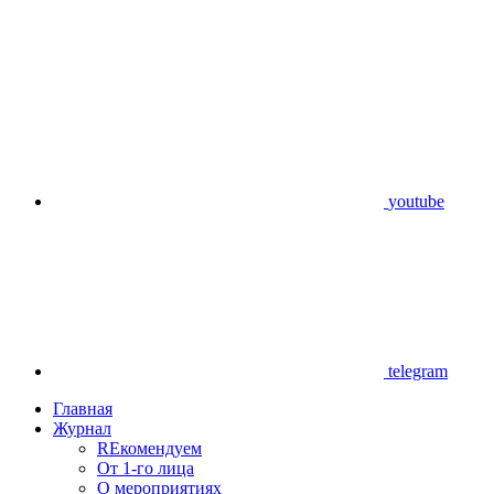
youtube
telegram
Главная
Журнал
REкомендуем
От 1-го лица
О мероприятиях