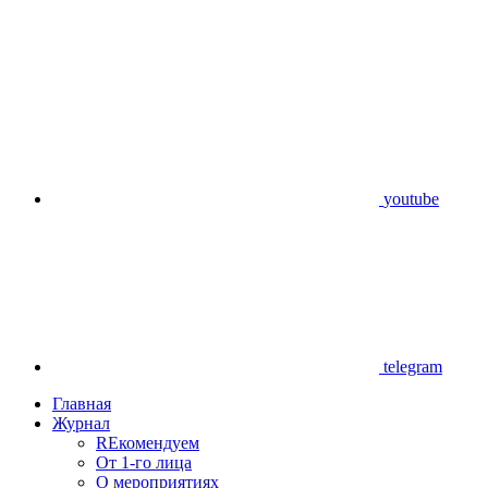
youtube
telegram
Главная
Журнал
REкомендуем
От 1-го лица
О мероприятиях