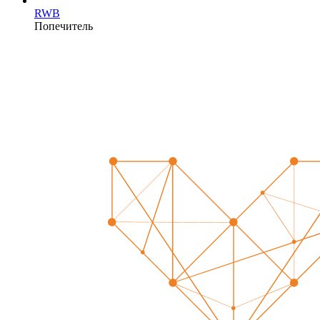
RWB
Попечитель