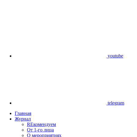
youtube
telegram
Главная
Журнал
REкомендуем
От 1-го лица
О мероприятиях