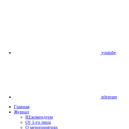
youtube
telegram
Главная
Журнал
REкомендуем
От 1-го лица
О мероприятиях