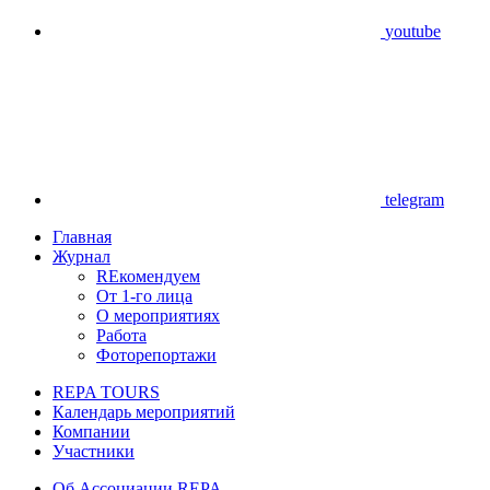
youtube
telegram
Главная
Журнал
REкомендуем
От 1-го лица
О мероприятиях
Работа
Фоторепортажи
REPA TOURS
Календарь мероприятий
Компании
Участники
Об Ассоциации REPA