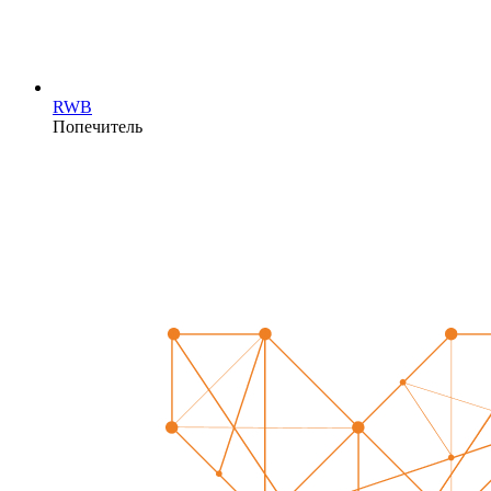
RWB
Попечитель