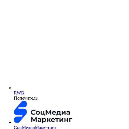
RWB
Попечитель
СоцМедиаМаркетинг