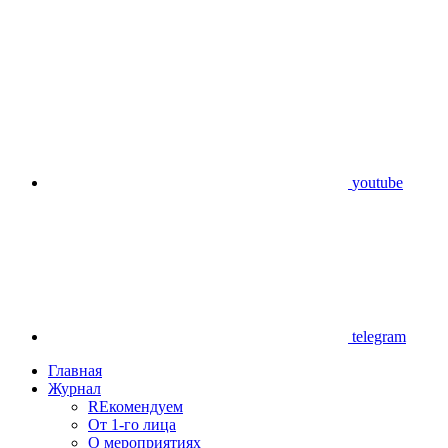
youtube
telegram
Главная
Журнал
REкомендуем
От 1-го лица
О мероприятиях