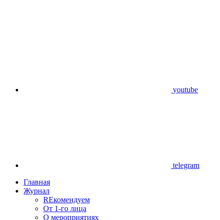
youtube
telegram
Главная
Журнал
REкомендуем
От 1-го лица
О мероприятиях