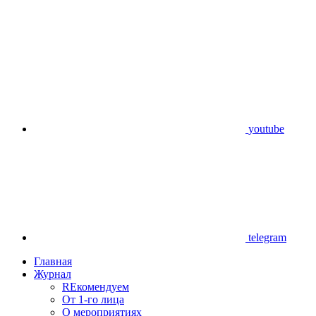
youtube
telegram
Главная
Журнал
REкомендуем
От 1-го лица
О мероприятиях