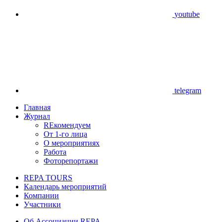
youtube
telegram
Главная
Журнал
REкомендуем
От 1-го лица
О мероприятиях
Работа
Фоторепортажи
REPA TOURS
Календарь мероприятий
Компании
Участники
Об Ассоциации REPA