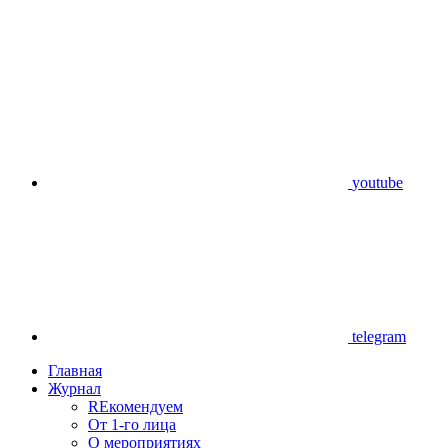
youtube
telegram
Главная
Журнал
REкомендуем
От 1-го лица
О мероприятиях