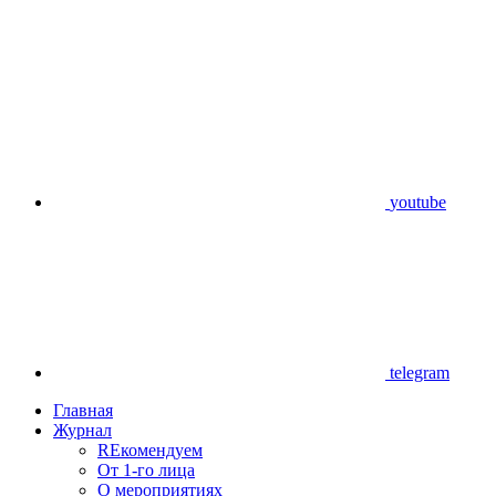
youtube
telegram
Главная
Журнал
REкомендуем
От 1-го лица
О мероприятиях