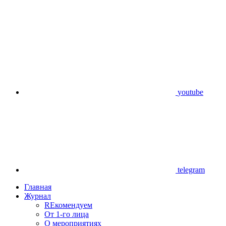
youtube
telegram
Главная
Журнал
REкомендуем
От 1-го лица
О мероприятиях