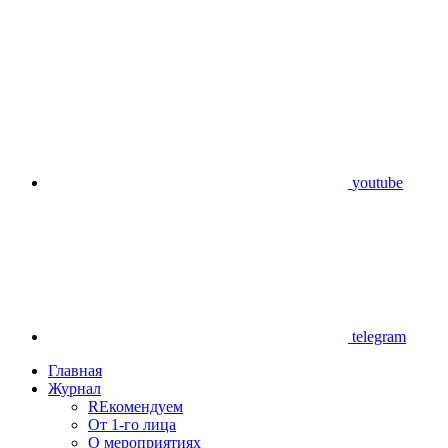
youtube
telegram
Главная
Журнал
REкомендуем
От 1-го лица
О мероприятиях