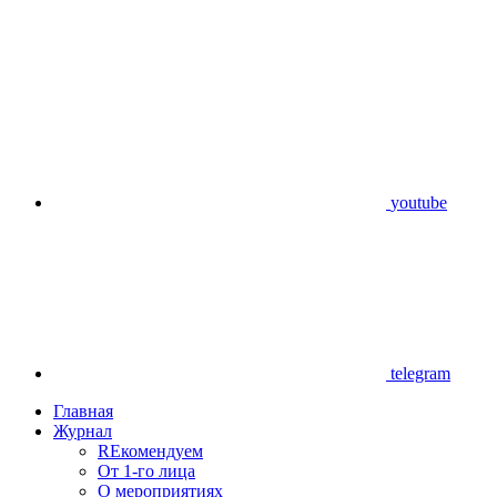
youtube
telegram
Главная
Журнал
REкомендуем
От 1-го лица
О мероприятиях