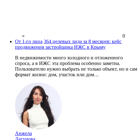
0
От 1-го лица
364 целевых лида за 8 месяцев: кейс
продвижения застройщика ИЖС в Крыму
В недвижимости много холодного и отложенного
спроса, а в ИЖС эта проблема особенно заметна.
Пользователю нужно выбрать не только объект, но и сам
формат жизни: дом, участок или дом…
Анжела
Лагунова