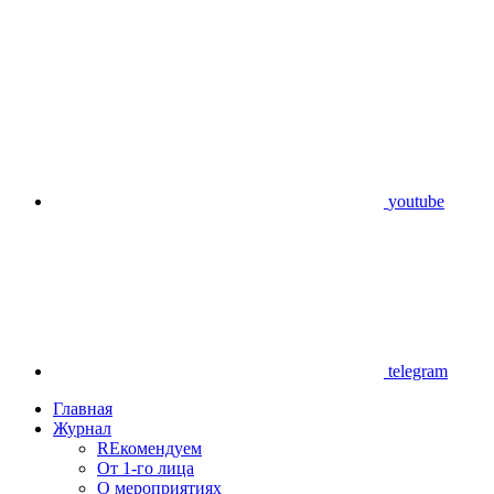
youtube
telegram
Главная
Журнал
REкомендуем
От 1-го лица
О мероприятиях