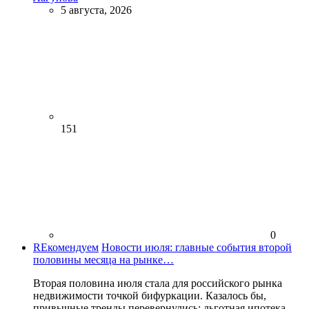
5 августа, 2026
151
0
REкомендуем
Новости июля: главные события второй
половины месяца на рынке…
Вторая половина июля стала для российского рынка
недвижимости точкой бифуркации. Казалось бы,
привычные тренды перевернулись: льготная ипотека