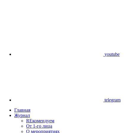
youtube
telegram
Главная
Журнал
REкомендуем
От 1-го лица
О мероприятиях