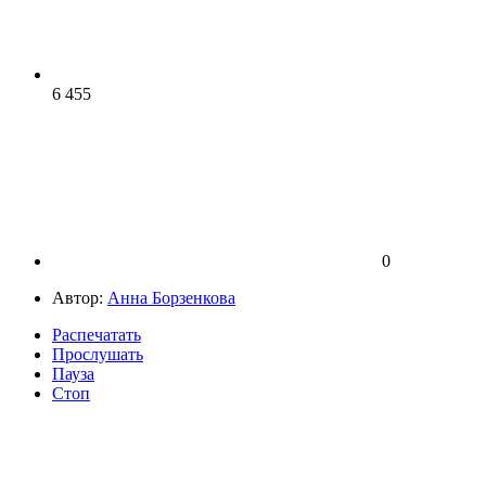
6 455
0
Автор:
Анна Борзенкова
Распечатать
Прослушать
Пауза
Стоп