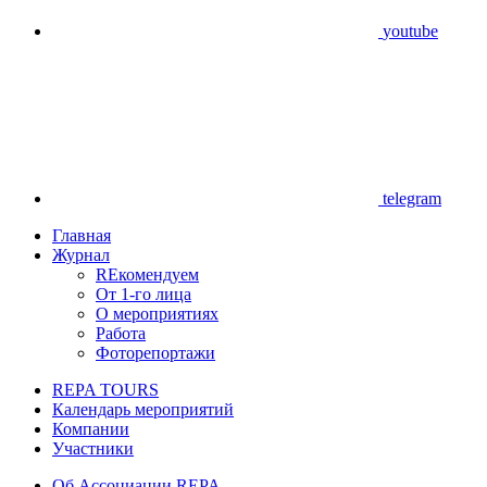
youtube
telegram
Главная
Журнал
REкомендуем
От 1-го лица
О мероприятиях
Работа
Фоторепортажи
REPA TOURS
Календарь мероприятий
Компании
Участники
Об Ассоциации REPA