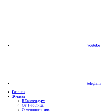
youtube
telegram
Главная
Журнал
REкомендуем
От 1-го лица
О мероприятиях