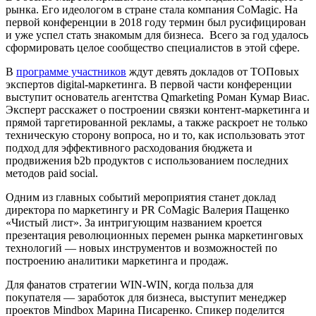
рынка. Его идеологом в стране стала компания CoMagic. На
первой конференции в 2018 году термин был русифицирован
и уже успел стать знакомым для бизнеса. Всего за год удалось
сформировать целое сообщество специалистов в этой сфере.
В
программе участников
ждут девять докладов от ТОПовых
экспертов digital-маркетинга. В первой части конференции
выступит основатель агентства Qmarketing Роман Кумар Виас.
Эксперт расскажет о построении связки контент-маркетинга и
прямой таргетированной рекламы, а также раскроет не только
техническую сторону вопроса, но и то, как использовать этот
подход для эффективного расходования бюджета и
продвижения b2b продуктов с использованием последних
методов paid social.
Одним из главных событий мероприятия станет доклад
директора по маркетингу и PR CoMagic Валерия Пащенко
«Чистый лист». За интригующим названием кроется
презентация революционных перемен рынка маркетинговых
технологий — новых инструментов и возможностей по
построению аналитики маркетинга и продаж.
Для фанатов стратегии WIN-WIN, когда польза для
покупателя — заработок для бизнеса, выступит менеджер
проектов Mindbox Марина Писаренко. Спикер поделится