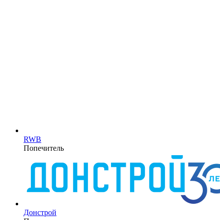
RWB
Попечитель
Донстрой