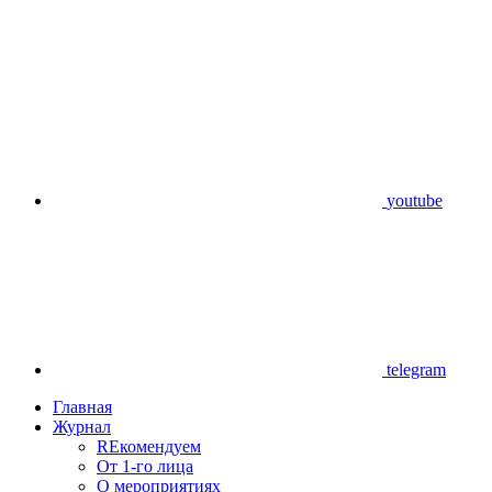
youtube
telegram
Главная
Журнал
REкомендуем
От 1-го лица
О мероприятиях