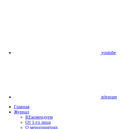
youtube
telegram
Главная
Журнал
REкомендуем
От 1-го лица
О мероприятиях