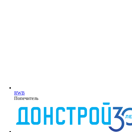
RWB
Попечитель