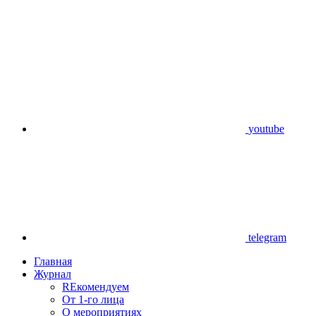
youtube
telegram
Главная
Журнал
REкомендуем
От 1-го лица
О мероприятиях