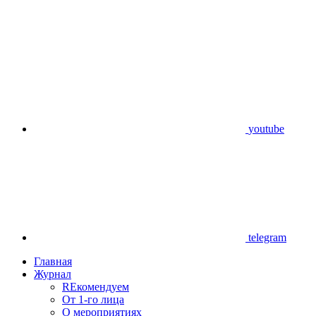
youtube
telegram
Главная
Журнал
REкомендуем
От 1-го лица
О мероприятиях