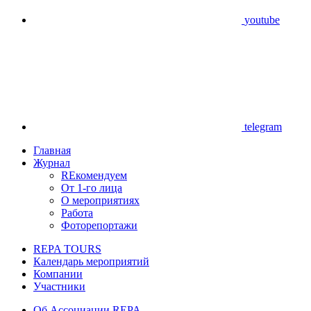
youtube
telegram
Главная
Журнал
REкомендуем
От 1-го лица
О мероприятиях
Работа
Фоторепортажи
REPA TOURS
Календарь мероприятий
Компании
Участники
Об Ассоциации REPA