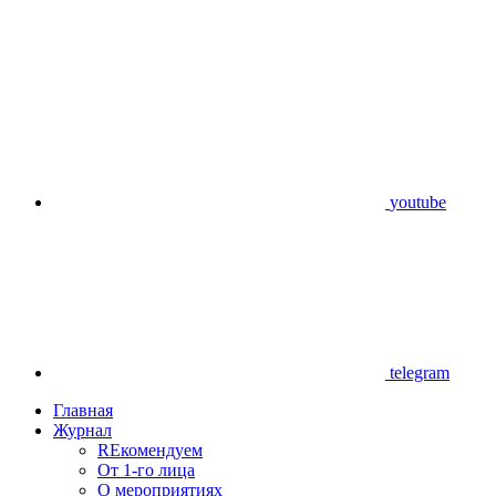
youtube
telegram
Главная
Журнал
REкомендуем
От 1-го лица
О мероприятиях