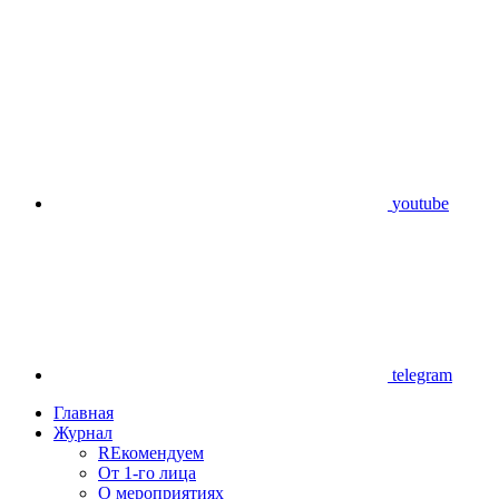
youtube
telegram
Главная
Журнал
REкомендуем
От 1-го лица
О мероприятиях