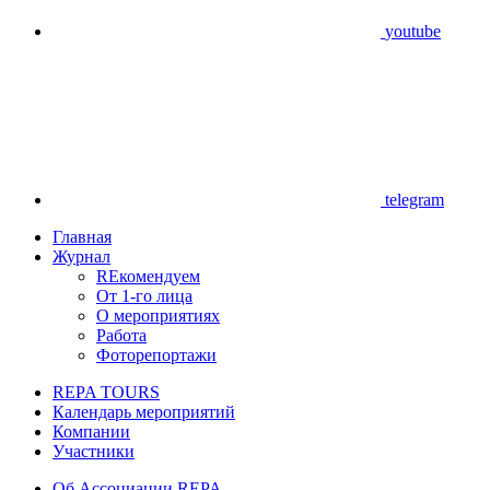
youtube
telegram
Главная
Журнал
REкомендуем
От 1-го лица
О мероприятиях
Работа
Фоторепортажи
REPA TOURS
Календарь мероприятий
Компании
Участники
Об Ассоциации REPA