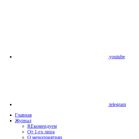
youtube
telegram
Главная
Журнал
REкомендуем
От 1-го лица
О мероприятиях