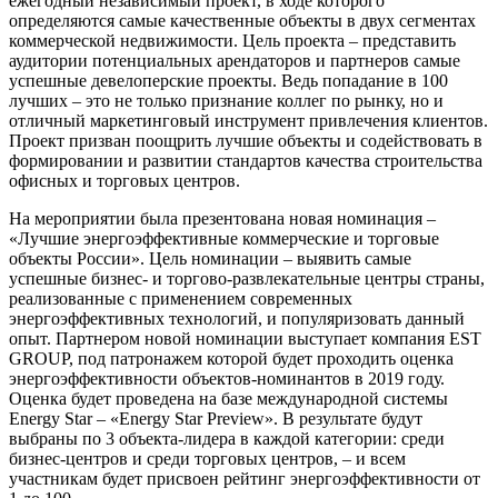
ежегодный независимый проект, в ходе которого
определяются самые качественные объекты в двух сегментах
коммерческой недвижимости. Цель проекта – представить
аудитории потенциальных арендаторов и партнеров самые
успешные девелоперские проекты. Ведь попадание в 100
лучших – это не только признание коллег по рынку, но и
отличный маркетинговый инструмент привлечения клиентов.
Проект призван поощрить лучшие объекты и содействовать в
формировании и развитии стандартов качества строительства
офисных и торговых центров.
На мероприятии была презентована новая номинация –
«Лучшие энергоэффективные коммерческие и торговые
объекты России». Цель номинации – выявить самые
успешные бизнес- и торгово-развлекательные центры страны,
реализованные с применением современных
энергоэффективных технологий, и популяризовать данный
опыт. Партнером новой номинации выступает компания EST
GROUP, под патронажем которой будет проходить оценка
энергоэффективности объектов-номинантов в 2019 году.
Оценка будет проведена на базе международной системы
Energy Star – «Energy Star Preview». В результате будут
выбраны по 3 объекта-лидера в каждой категории: среди
бизнес-центров и среди торговых центров, – и всем
участникам будет присвоен рейтинг энергоэффективности от