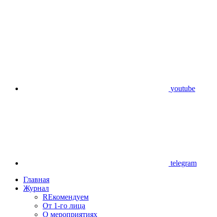
youtube
telegram
Главная
Журнал
REкомендуем
От 1-го лица
О мероприятиях