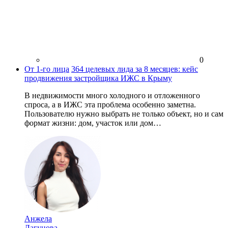
0
От 1-го лица
364 целевых лида за 8 месяцев: кейс
продвижения застройщика ИЖС в Крыму
В недвижимости много холодного и отложенного
спроса, а в ИЖС эта проблема особенно заметна.
Пользователю нужно выбрать не только объект, но и сам
формат жизни: дом, участок или дом…
Анжела
Лагунова