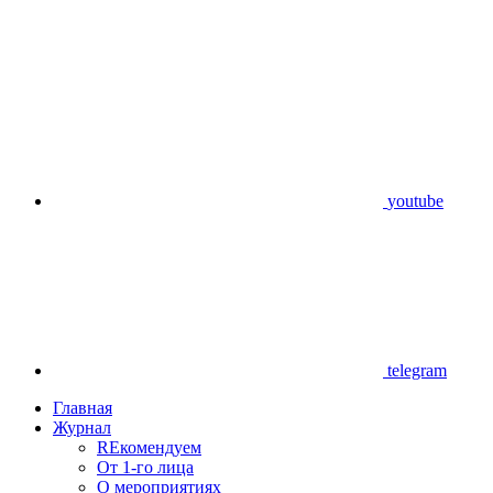
youtube
telegram
Главная
Журнал
REкомендуем
От 1-го лица
О мероприятиях