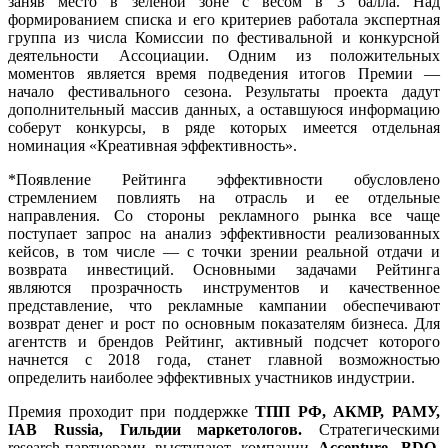
заняв место в зеленой зоне с весом в 3 балла. Над
формированием списка и его критериев работала экспертная
группа из числа Комиссии по фестивальной и конкурсной
деятельности Ассоциации. Одним из положительных
моментов является время подведения итогов Премии —
начало фестивального сезона. Результаты проекта дадут
дополнительный массив данных, а оставшуюся информацию
соберут конкурсы, в ряде которых имеется отдельная
номинация «Креативная эффективность».
*Появление Рейтинга эффективности обусловлено
стремлением повлиять на отрасль и ее отдельные
направления. Со стороны рекламного рынка все чаще
поступает запрос на анализ эффективности реализованных
кейсов, в том числе — с точки зрении реальной отдачи и
возврата инвестиций. Основными задачами Рейтинга
являются прозрачность инструментов и качественное
представление, что рекламные кампании обеспечивают
возврат денег и рост по основным показателям бизнеса. Для
агентств и брендов Рейтинг, активный подсчет которого
начнется с 2018 года, станет главной возможностью
определить наиболее эффективных участников индустрии.
Премия проходит при поддержке
ТПП РФ, АКМР, РАМУ,
IAB Russia, Гильдии маркетологов.
Стратегическими
research-партнерами выступают компании
Accenture, BDO,