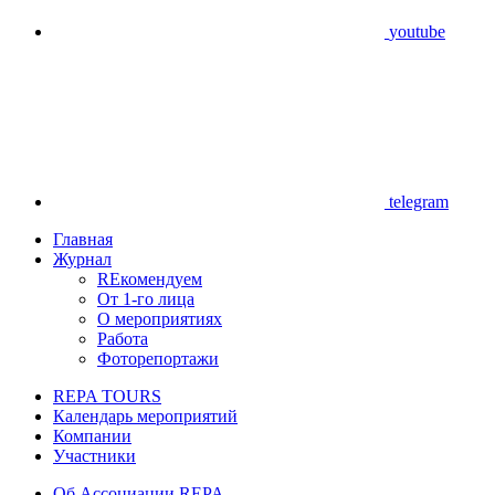
youtube
telegram
Главная
Журнал
REкомендуем
От 1-го лица
О мероприятиях
Работа
Фоторепортажи
REPA TOURS
Календарь мероприятий
Компании
Участники
Об Ассоциации REPA