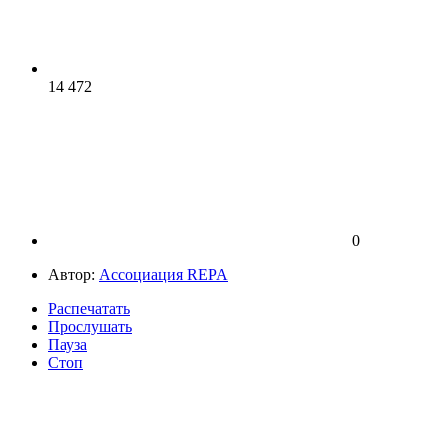
14 472
0
Автор:
Ассоциация REPA
Распечатать
Прослушать
Пауза
Стоп