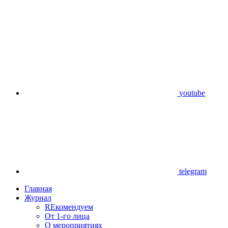
youtube
telegram
Главная
Журнал
REкомендуем
От 1-го лица
О мероприятиях