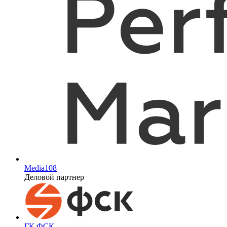
Media108
Деловой партнер
ГК ФСК