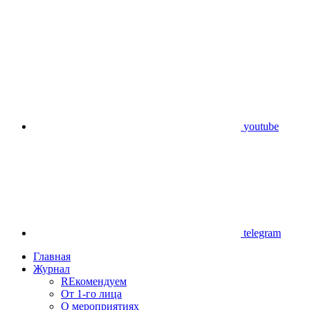
youtube
telegram
Главная
Журнал
REкомендуем
От 1-го лица
О мероприятиях