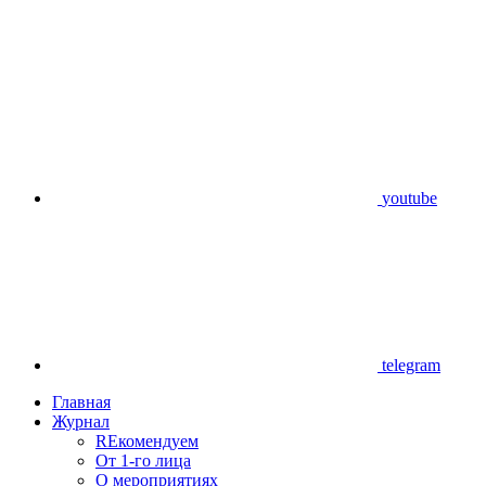
youtube
telegram
Главная
Журнал
REкомендуем
От 1-го лица
О мероприятиях