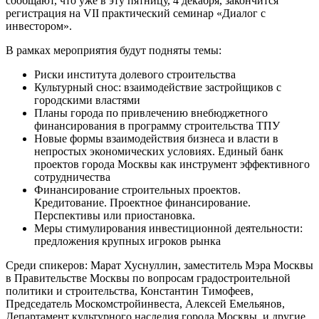
сообщают, что уже в эту пятницу, 4 декабря, закончится
регистрация на VII практический семинар «Диалог с
инвестором».
В рамках мероприятия будут подняты темы:
Риски института долевого строительства
Культурный снос: взаимодействие застройщиков с
городскими властями
Планы города по привлечению внебюджетного
финансирования в программу строительства ТПУ
Новые формы взаимодействия бизнеса и власти в
непростых экономических условиях. Единый банк
проектов города Москвы как инструмент эффективного
сотрудничества
Финансирование строительных проектов.
Кредитование. Проектное финансирование.
Перспективы или приостановка.
Меры стимулирования инвестиционной деятельности:
предложения крупных игроков рынка
Среди спикеров: Марат Хуснуллин, заместитель Мэра Москвы
в Правительстве Москвы по вопросам градостроительной
политики и строительства, Константин Тимофеев,
Председатель Москомстройинвеста, Алексей Емельянов,
Департамент культурного наследия города Москвы, и другие