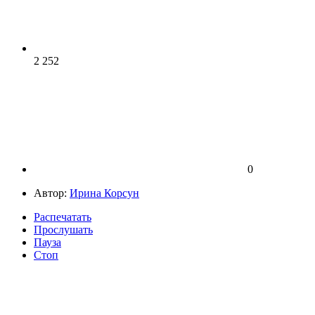
2 252
0
Автор:
Ирина Корсун
Распечатать
Прослушать
Пауза
Стоп