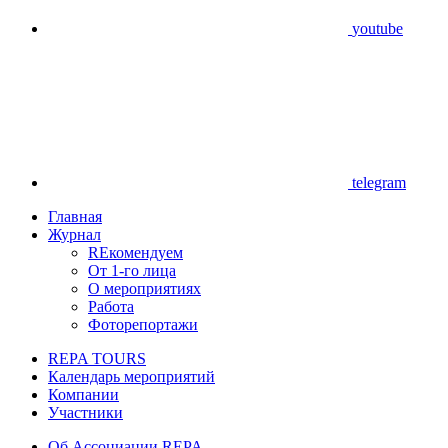
youtube
telegram
Главная
Журнал
REкомендуем
От 1-го лица
О мероприятиях
Работа
Фоторепортажи
REPA TOURS
Календарь мероприятий
Компании
Участники
Об Ассоциации REPA