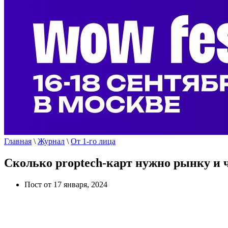
Главная
\
Журнал
\
От 1-го лица
Сколько proptech-карт нужно рынку и ч
Пост от 17 января, 2024