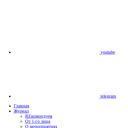
youtube
telegram
Главная
Журнал
REкомендуем
От 1-го лица
О мероприятиях