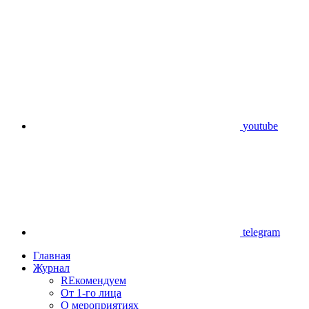
youtube
telegram
Главная
Журнал
REкомендуем
От 1-го лица
О мероприятиях