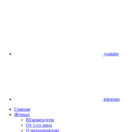
youtube
telegram
Главная
Журнал
REкомендуем
От 1-го лица
О мероприятиях