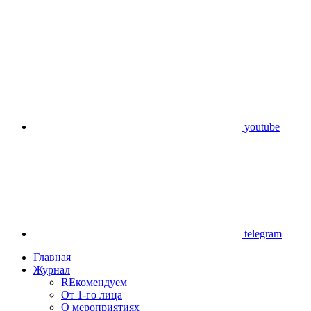
youtube
telegram
Главная
Журнал
REкомендуем
От 1-го лица
О мероприятиях