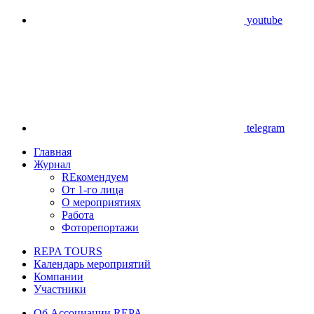
youtube
telegram
Главная
Журнал
REкомендуем
От 1-го лица
О мероприятиях
Работа
Фоторепортажи
REPA TOURS
Календарь мероприятий
Компании
Участники
Об Ассоциации REPA