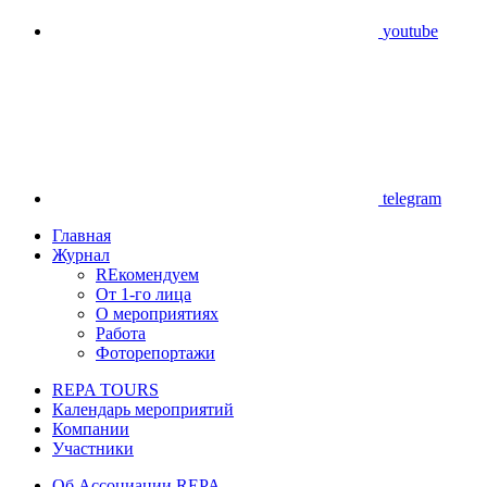
youtube
telegram
Главная
Журнал
REкомендуем
От 1-го лица
О мероприятиях
Работа
Фоторепортажи
REPA TOURS
Календарь мероприятий
Компании
Участники
Об Ассоциации REPA