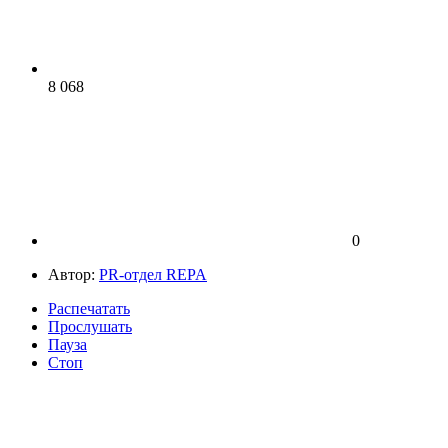
8 068
0
Автор:
PR-отдел REPA
Распечатать
Прослушать
Пауза
Стоп