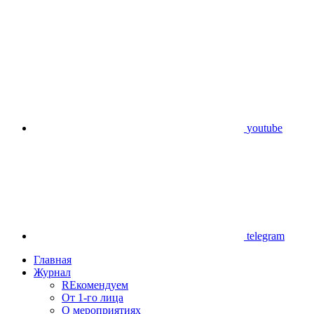
youtube
telegram
Главная
Журнал
REкомендуем
От 1-го лица
О мероприятиях