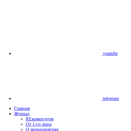
youtube
telegram
Главная
Журнал
REкомендуем
От 1-го лица
О мероприятиях