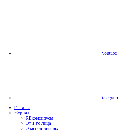
youtube
telegram
Главная
Журнал
REкомендуем
От 1-го лица
О мероприятиях