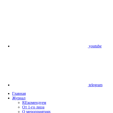
youtube
telegram
Главная
Журнал
REкомендуем
От 1-го лица
О мероприятиях