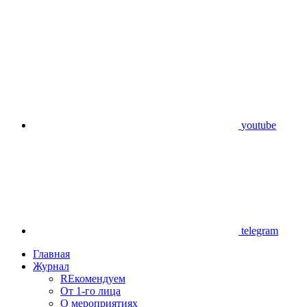
youtube
telegram
Главная
Журнал
REкомендуем
От 1-го лица
О мероприятиях