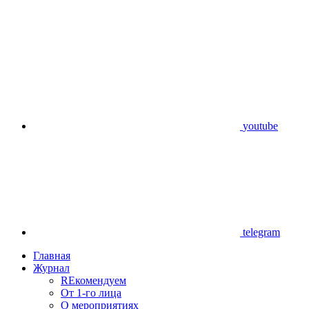
youtube
telegram
Главная
Журнал
REкомендуем
От 1-го лица
О мероприятиях