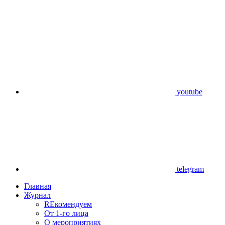
youtube
telegram
Главная
Журнал
REкомендуем
От 1-го лица
О мероприятиях